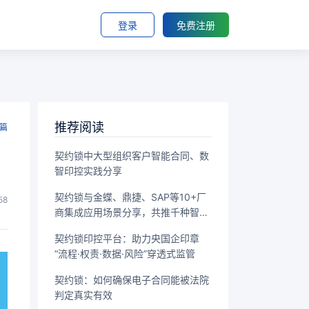
登录
免费注册
推荐阅读
篇
契约锁中大型组织客户智能合同、数
智印控实践分享
契约锁与金蝶、鼎捷、SAP等10+厂
58
商集成应用场景分享，共推千种智能
签署场景落地
契约锁印控平台：助力央国企印章
“流程·权责·数据·风险”穿透式监管
契约锁：如何确保电子合同能被法院
判定真实有效