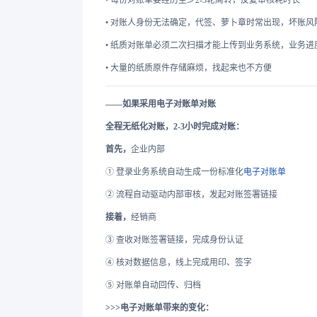
• 每份对账单要经历至少2-3轮周转，反复审核耗时长
• 对账人身份无法确定，代签、萝卜章时常出现，坏账风
• 纸质对账单必须二次扫描才能上传到业务系统，业务进
• 大量的纸质原件存储麻烦，找起来也不方便
——如果采用电子对账单对账
全程无纸化对账，2-3小时完成对账：
首先，
企业内部
① 登录业务系统自动生成一份标准化
电子对账单
② 流程自动驱动内部审核，发起对账签署链接
接着，
经销商
③ 查收对账签署链接，完成身份认证
④ 核对数据信息，线上完成用印、签字
⑤ 对账单自动回传、归档
>>>电子对账单带来的变化：