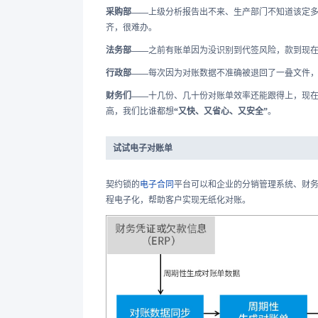
采购部
——
上级分析报告出不来、生产部门不知道该定
齐，很难办。
法务部
——
之前有账单因为没识别到代签风险，款到现
行政部
——
每次因为对账数据不准确被退回了一叠文件
财务们
——
十几份、几十份对账单效率还能跟得上，现
高，我们比谁都想
“又快、又省心、又安全”
。
试试电子对账单
契约锁的
电子合同
平台可以和企业的分销管理系统、财务
程电子化，帮助客户实现无纸化对账。