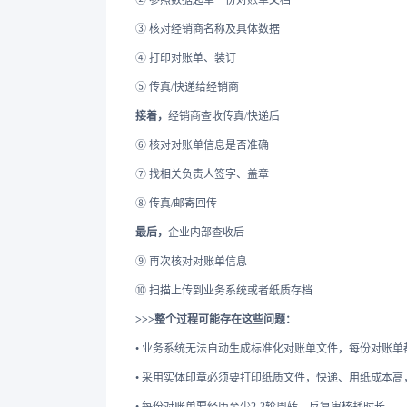
② 参照数据起草一份对账单文档
③ 核对经销商名称及具体数据
④ 打印对账单、装订
⑤ 传真/快递给经销商
接着，
经销商查收传真/快递后
⑥ 核对对账单信息是否准确
⑦ 找相关负责人签字、盖章
⑧ 传真/邮寄回传
最后，
企业内部查收后
⑨ 再次核对对账单信息
⑩ 扫描上传到业务系统或者纸质存档
>>>整个过程可能存在这些问题：
• 业务系统无法自动生成标准化对账单文件，每份对账单
• 采用实体印章必须要打印纸质文件，快递、用纸成本高，