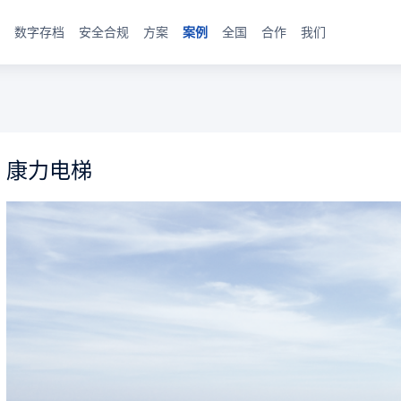
数字存档
安全合规
方案
案例
全国
合作
我们
康力电梯