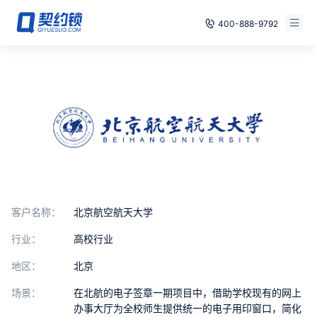
400-888-9792
智能合同
免费试用
电子签章
已有账号，登录
印章管控
数字存档
安全合规
客户名称：
北京航空航天大学
方案
行业：
高校行业
案例
地区：
北京
场景：
在北航的电子签章一期项目中，借助学校现有的网上
全国
办事大厅为全校师生提供统一的电子用印窗口，简化