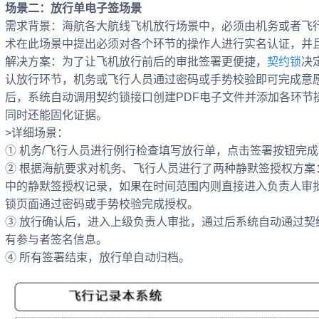
场景二：放行单电子签场景
需求背景：海航各大航线飞机放行场景中，必须由机务或者飞
术在此场景中提出必须对各个环节的操作人进行实名认证，并
解决方案：为了让飞机放行前后的审批签署更便捷，
契约锁
决
认放行环节，机务或飞行人员通过密码或手势校验即可完成意
后，系统自动调用契约锁接口创建PDF电子文件并添加各环节
同时还能固化证据。
>详细场景：
① 机务/飞行人员进行例行检查填写放行单，点击签署按钮完
② 根据海航要求对机务、飞行人员进行了两种静默签授权方案
中的静默签授权记录，如果在时间范围内则直接进入负责人审
锁页面通过密码或手势校验完成授权。
③ 放行确认后，进入上级负责人审批，通过后系统自动通过契
有参与者签名信息。
④ 所有签署结束，放行单自动归档。