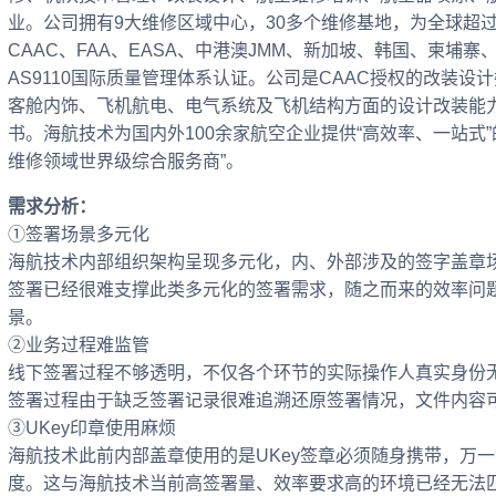
业。公司拥有9大维修区域中心，30多个维修基地，为全球超过
CAAC、FAA、EASA、中港澳JMM、新加坡、韩国、柬埔
AS9110国际质量管理体系认证。公司是CAAC授权的改装设
客舱内饰、飞机航电、电气系统及飞机结构方面的设计改装能力，
书。海航技术为国内外100余家航空企业提供“高效率、一站式
维修领域世界级综合服务商”。
需求分析：
①签署场景多元化
海航技术内部组织架构呈现多元化，内、外部涉及的签字盖章
签署已经很难支撑此类多元化的签署需求，随之而来的效率问
景。
②业务过程难监管
线下签署过程不够透明，不仅各个环节的实际操作人真实身份
签署过程由于缺乏签署记录很难追溯还原签署情况，文件内容
③UKey印章使用麻烦
海航技术此前内部盖章使用的是UKey签章必须随身携带，万
度。这与海航技术当前高签署量、效率要求高的环境已经无法