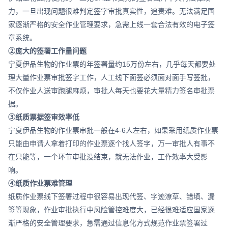
力，一旦出现问题很难判定签字审批真实性，追责难。无法满足国
家逐渐严格的安全作业管理要求，急需上线一套合法有效的电子签
章系统。
②庞大的签署工作量问题
宁夏伊品生物的作业票的年签署量约15万份左右，几乎每天都要处
理大量作业票审批签字工作，人工线下面签必须面对面手写签批，
不仅作业人送审跑腿麻烦，审批人每天也要花大量精力签名审批票
据。
③纸质票据签审效率低
宁夏伊品生物的作业票审批一般在4-6人左右，如果采用纸质作业票
只能由申请人拿着打印的作业票逐个找人签字，万一审批人有事不
在只能等，一个环节审批没结束，就无法作业，工作效率大受影
响。
④纸质作业票难管理
纸质作业票线下签署过程中很容易出现代签、字迹潦草、错填、漏
签等现象，作业审批执行中风险管控难度大，已经很难适应国家逐
渐严格的安全管理要求，急需通过信息化方式规范作业票签署过