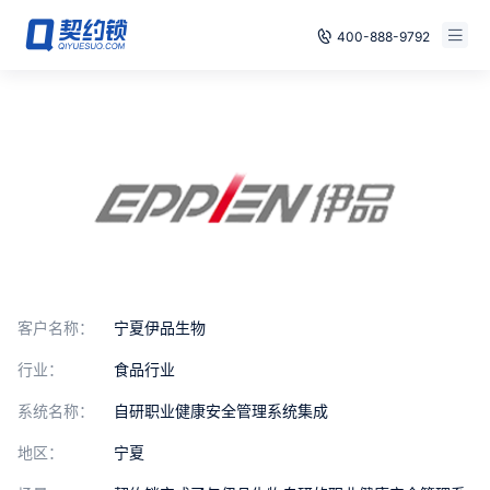
400-888-9792
智能合同
免费试用
电子签章
已有账号，登录
印章管控
数字存档
安全合规
客户名称：
宁夏伊品生物
方案
行业：
食品行业
案例
系统名称：
自研职业健康安全管理系统集成
地区：
宁夏
全国