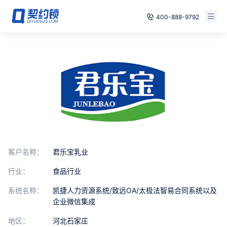
400-888-9792
智能合同
免费试用
电子签章
已有账号，登录
印章管控
数字存档
安全合规
客户名称：
君乐宝乳业
方案
行业：
食品行业
案例
系统名称：
凯捷人力资源系统/致远OA/太极法智易合同系统以及
企业微信集成
全国
地区：
河北石家庄