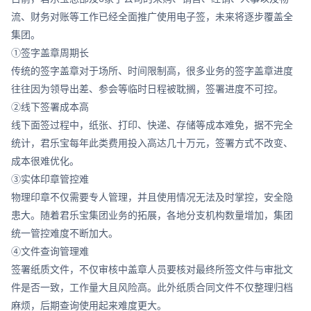
流、财务对账等工作已经全面推广使用电子签，未来将逐步覆盖全
集团。
①签字盖章周期长
传统的签字盖章对于场所、时间限制高，很多业务的签字盖章进度
往往因为领导出差、参会等临时日程被耽搁，签署进度不可控。
②线下签署成本高
线下面签过程中，纸张、打印、快递、存储等成本难免，据不完全
统计，君乐宝每年此类费用投入高达几十万元，签署方式不改变、
成本很难优化。
③实体印章管控难
物理印章不仅需要专人管理，并且使用情况无法及时掌控，安全隐
患大。随着君乐宝集团业务的拓展，各地分支机构数量增加，集团
统一管控难度不断加大。
④文件查询管理难
签署纸质文件，不仅审核中盖章人员要核对最终所签文件与审批文
件是否一致，工作量大且风险高。此外纸质合同文件不仅整理归档
麻烦，后期查询使用起来难度更大。