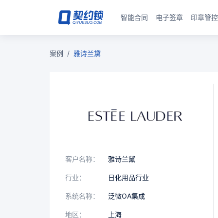
智能合同
电子签章
印章管控
案例
/
雅诗兰黛
客户名称：
雅诗兰黛
行业：
日化用品行业
系统名称：
泛微OA集成
地区：
上海