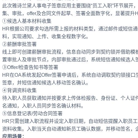
此次雅诗兰黛人事电子签章应用主要围绕“员工入职”环节展开
集、审批，offer及合同文件起草、签署全面数字化，显著提升
①候选人基本材料收集
HR根据公司要求勾选所需上报的材料类型，通过邮件或短信
料，实现通知、上传、收集全程数字化。
②薪酬审批签署
线上即可创建薪酬审批流程，信息自动同步到契约锁并借助模
置审批人及审批节点，内部审批通过后，系统短信通知候选人
③Offer/检查告知书等签署
HR在OA系统发起Offer签署申请后，系统自动调取契约锁
签章，并短信通知候选人移动签名确认。
④背调资料收集
待入职人员获取通知并按要求上传体检报告、身份证、个人证
名通知，入职人员同步签名确认材料。
⑤信息登记表/劳动合同签署
HR只需创建入职流程并设定入职日期，自动短信提醒入职员
资料收集。入职当天自动通知新员工确认数据，并移动签名，
应用场景：