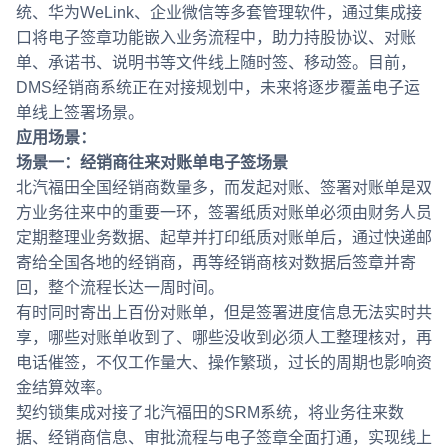
统、华为WeLink、企业微信等多套管理软件，通过集成接
口将电子签章功能嵌入业务流程中，助力持股协议、对账
单、承诺书、说明书等文件线上随时签、移动签。目前，
DMS经销商系统正在对接规划中，未来将逐步覆盖电子运
单线上签署场景。
应用场景：
场景一：经销商往来对账单电子签场景
北汽福田全国经销商数量多，而发起对账、签署对账单是双
方业务往来中的重要一环，签署纸质对账单必须由财务人员
定期整理业务数据、起草并打印纸质对账单后，通过快递邮
寄给全国各地的经销商，再等经销商核对数据后签章并寄
回，整个流程长达一周时间。
有时同时寄出上百份对账单，但是签署进度信息无法实时共
享，哪些对账单收到了、哪些没收到必须人工整理核对，再
电话催签，不仅工作量大、操作繁琐，过长的周期也影响资
金结算效率。
契约锁集成对接了北汽福田的SRM系统，将业务往来数
据、经销商信息、审批流程与电子签章全面打通，实现线上