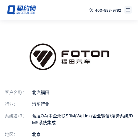
400-888-9792
智能合同
免费试用
电子签章
已有账号，登录
印章管控
数字存档
安全合规
客户名称：
北汽福田
方案
行业：
汽车行业
案例
系统名称：
蓝凌OA/中企永联SRM/WeLink/企业微信/法务系统/D
MS系统集成
全国
地区：
北京