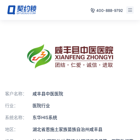
400-888-9792
智能合同
免费试用
电子签章
已有账号，登录
印章管控
数字存档
安全合规
客户名称：
咸丰县中医医院
方案
行业：
医院行业
案例
系统名称：
东华HIS系统
地区：
湖北省恩施土家族苗族自治州咸丰县
全国