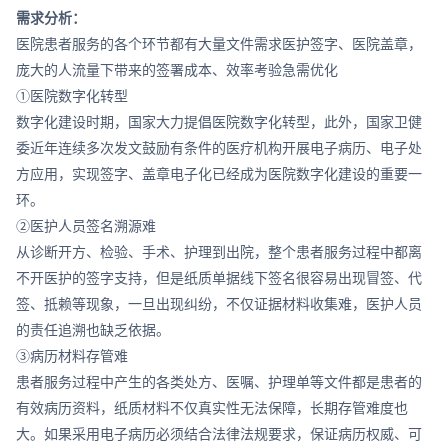
需求分析：
医院患者服务的各个环节都有大量文件需求医护签字、医院盖章，
庞大的人流量下带来的签署成本、效率考验急需优化
①医院数字化转型
数字化建设时期，国家大力提倡医院数字化转型，此外，国家卫健
委近年连续多次发文鼓励有条件的医疗机构开展电子病历、电子处
方应用，实现签字、盖章电子化已经成为医院数字化建设的重要一
环。
②医护人员签名溯源难
从诊断开方、检验、手术、护理到出院，整个患者服务过程中都离
不开医护的签字支持，但是纸质单据线下签名很容易出现冒签、代
签、抵赖等现象，一旦出现纠纷，不仅证据材料收集难，医护人员
的责任追溯也缺乏依据。
③病历材料存管难
患者服务过程中产生的各类处方、医嘱、护理单等文件都是患者的
有效病历资料，纸质材料不仅真实性无法保障，长期存管难度也
大。如果采用电子病历必须结合法律法规要求，保证病历权威、可