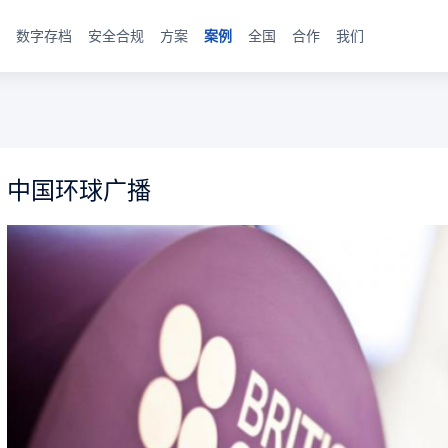
数字存档
安全合规
方案
案例
全国
合作
我们
中国环球广播