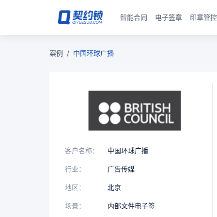
智能合同
电子签章
印章管控
案例
/
中国环球广播
客户名称：
中国环球广播
行业：
广告传媒
地区：
北京
场景：
内部文件电子签