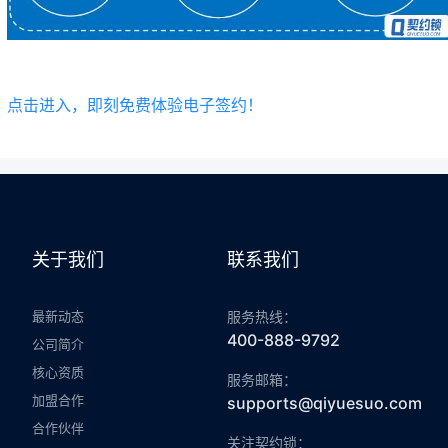
点击进入，即刻免费体验电子签约！
关于我们
联系我们
最新动态
服务热线：
400-888-9792
公司简介
核心资质
服务邮箱：
加盟合作
supports@qiyuesuo.com
合作伙伴
关注契约锁：