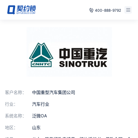
400-888-9792
智能合同
免费试用
电子签章
已有账号，登录
印章管控
数字存档
安全合规
客户名称：
中国重型汽车集团公司
方案
行业：
汽车行业
案例
系统名称：
泛微OA
地区：
山东
全国