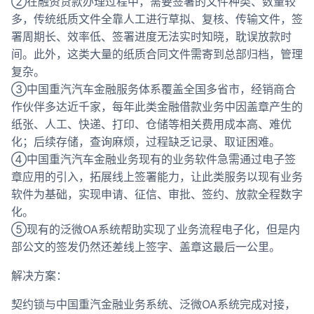
②在融资贷款办理过程中，需要签署的文件种类、数量较
多，传统纸质文件全靠人工进行草拟、复核、传输文件，签
署周期长、效率低、签署进度无法实时知晓，耽误放款时
间。此外，这类大量的纸质合同文件需寄到总部归档，管理
复杂。
③中国重汽汽车金融服务体系覆盖全国多省市，经销商合
作伙伴多达近千家，每年此类金融借款业务中因盖章产生的
纸张、人工、快递、打印、仓储等相关费用成本高、难优
化；后续存储，查询麻烦，过程缺乏记录、取证困难。
④中国重汽汽车金融业务现有的业务软件急需通过电子签
章应用的引入，拓展线上签署能力，让此类服务以现有业务
软件为基础，实现申请、征信、审批、签约、放款全程数字
化。
⑤现有的泛微OA系统帮助实现了业务流程电子化，但是内
部公文的签发仍然还差线上签字、盖章这最后一公里。
解决方案：
契约锁与中国重汽金融业务系统、泛微OA系统完成对接，