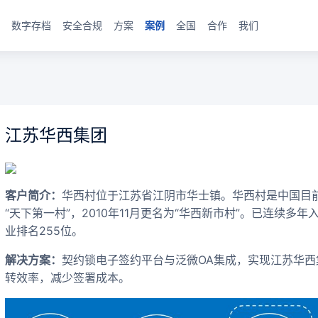
数字存档
安全合规
方案
案例
全国
合作
我们
江苏华西集团
客户简介：
华西村位于江苏省江阴市华士镇。华西村是中国目
“天下第一村”，2010年11月更名为“华西新市村”。已连续多年入
业排名255位。
解决方案：
契约锁电子签约平台与泛微OA集成，实现江苏华
转效率，减少签署成本。